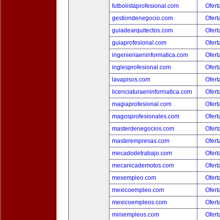
futbolistaprofesional.com
Ofert
gestiondenegocio.com
Ofert
guiadearquitectos.com
Ofert
guiaprofesional.com
Ofert
ingenieriaeninformatica.com
Ofert
inglesprofesional.com
Ofert
lavapisos.com
Ofert
licenciaturaeninformatica.com
Ofert
magiaprofesional.com
Ofert
magosprofesionales.com
Ofert
masterdenegocios.com
Ofert
masterempresas.com
Ofert
mecadodetrabajo.com
Ofert
mecanicademotos.com
Ofert
mexempleo.com
Ofert
mexicoempleo.com
Ofert
mexicoempleos.com
Ofert
miniempleos.com
Ofert