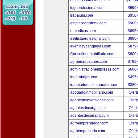
empleosbarcelona.com
$1,00
logoprofesional.com
$999
trabajum.com
$950
empleoscordoba.com
$900
e-medicos.com
$895
estilistaprofesional.com
$890
eventosybanquetes.com
$879
ConsultorInmobiliario.com
$800
agroempresarios.com
$799
administracionempresas.com
$600
forotrabajos.com
$495
trabajadorestemporales.com
$380
abogadoinmobiliario.com
Ofert
agentedeinversiones.com
Ofert
agentesdecarga.com
Ofert
agentesdecompra.com
Ofert
agroemprendedor.com
Ofert
agroempresario.com
Ofert