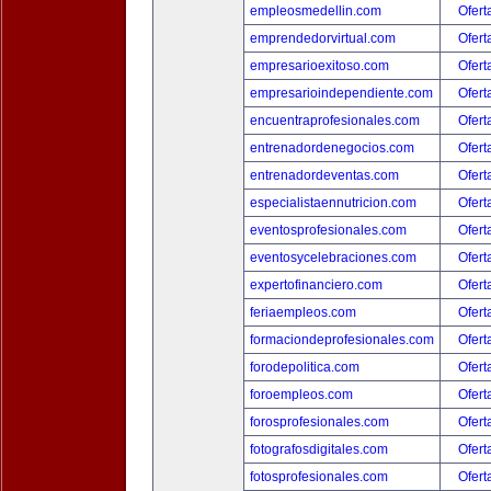
empleosmedellin.com
Ofert
emprendedorvirtual.com
Ofert
empresarioexitoso.com
Ofert
empresarioindependiente.com
Ofert
encuentraprofesionales.com
Ofert
entrenadordenegocios.com
Ofert
entrenadordeventas.com
Ofert
especialistaennutricion.com
Ofert
eventosprofesionales.com
Ofert
eventosycelebraciones.com
Ofert
expertofinanciero.com
Ofert
feriaempleos.com
Ofert
formaciondeprofesionales.com
Ofert
forodepolitica.com
Ofert
foroempleos.com
Ofert
forosprofesionales.com
Ofert
fotografosdigitales.com
Ofert
fotosprofesionales.com
Ofert