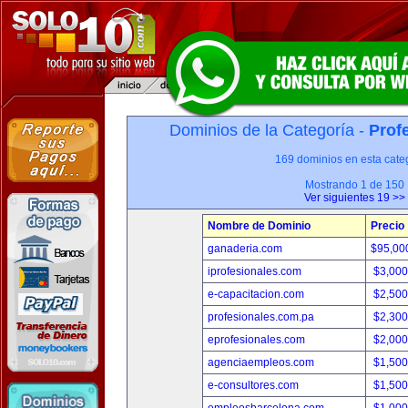
Dominios de la Categoría -
Prof
169 dominios en esta categ
Mostrando 1 de 150
Ver siguientes 19 >>
Nombre de Dominio
Precio
ganaderia.com
$95,00
iprofesionales.com
$3,00
e-capacitacion.com
$2,50
profesionales.com.pa
$2,30
eprofesionales.com
$2,00
agenciaempleos.com
$1,50
e-consultores.com
$1,50