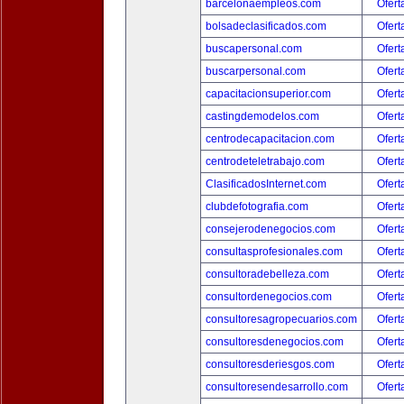
barcelonaempleos.com
Ofert
bolsadeclasificados.com
Ofert
buscapersonal.com
Ofert
buscarpersonal.com
Ofert
capacitacionsuperior.com
Ofert
castingdemodelos.com
Ofert
centrodecapacitacion.com
Ofert
centrodeteletrabajo.com
Ofert
ClasificadosInternet.com
Ofert
clubdefotografia.com
Ofert
consejerodenegocios.com
Ofert
consultasprofesionales.com
Ofert
consultoradebelleza.com
Ofert
consultordenegocios.com
Ofert
consultoresagropecuarios.com
Ofert
consultoresdenegocios.com
Ofert
consultoresderiesgos.com
Ofert
consultoresendesarrollo.com
Ofert