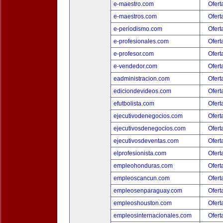
e-maestro.com
Ofert
e-maestros.com
Ofert
e-periodismo.com
Ofert
e-profesionales.com
Ofert
e-profesor.com
Ofert
e-vendedor.com
Ofert
eadministracion.com
Ofert
ediciondevideos.com
Ofert
efutbolista.com
Ofert
ejecutivodenegocios.com
Ofert
ejecutivosdenegocios.com
Ofert
ejecutivosdeventas.com
Ofert
elprofesionista.com
Ofert
empleohonduras.com
Ofert
empleoscancun.com
Ofert
empleosenparaguay.com
Ofert
empleoshouston.com
Ofert
empleosinternacionales.com
Ofert