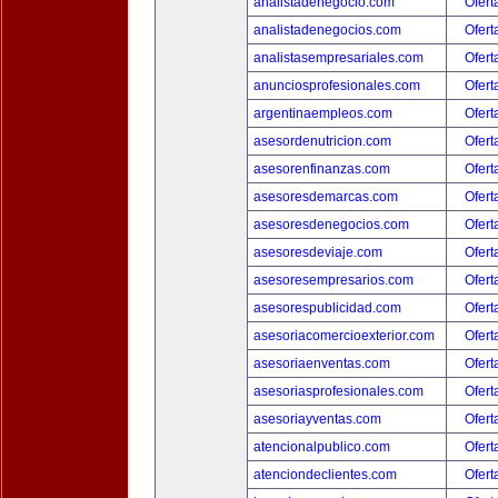
analistadenegocio.com
Ofert
analistadenegocios.com
Ofert
analistasempresariales.com
Ofert
anunciosprofesionales.com
Ofert
argentinaempleos.com
Ofert
asesordenutricion.com
Ofert
asesorenfinanzas.com
Ofert
asesoresdemarcas.com
Ofert
asesoresdenegocios.com
Ofert
asesoresdeviaje.com
Ofert
asesoresempresarios.com
Ofert
asesorespublicidad.com
Ofert
asesoriacomercioexterior.com
Ofert
asesoriaenventas.com
Ofert
asesoriasprofesionales.com
Ofert
asesoriayventas.com
Ofert
atencionalpublico.com
Ofert
atenciondeclientes.com
Ofert