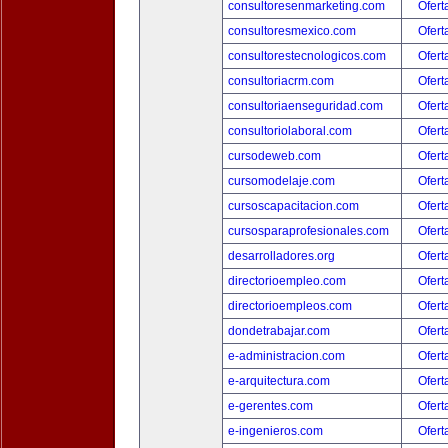
consultoresenmarketing.com
Ofert
consultoresmexico.com
Ofert
consultorestecnologicos.com
Ofert
consultoriacrm.com
Ofert
consultoriaenseguridad.com
Ofert
consultoriolaboral.com
Ofert
cursodeweb.com
Ofert
cursomodelaje.com
Ofert
cursoscapacitacion.com
Ofert
cursosparaprofesionales.com
Ofert
desarrolladores.org
Ofert
directorioempleo.com
Ofert
directorioempleos.com
Ofert
dondetrabajar.com
Ofert
e-administracion.com
Ofert
e-arquitectura.com
Ofert
e-gerentes.com
Ofert
e-ingenieros.com
Ofert