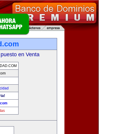
ad.com
 puesto en Venta
IDAD.COM
.com
icidad
rta!
d.com
tas