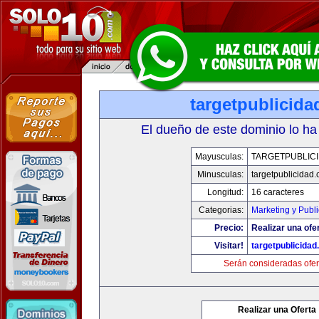
targetpublicid
El dueño de este dominio lo ha
Mayusculas:
TARGETPUBLIC
Minusculas:
targetpublicidad
Longitud:
16 caracteres
Categorias:
Marketing y Publ
Precio:
Realizar una ofe
Visitar!
targetpublicida
Serán consideradas ofer
Realizar una Oferta