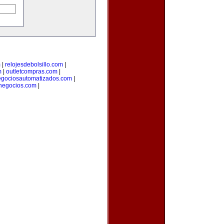
m
|
relojesdebolsillo.com
|
m
|
outletcompras.com
|
gociosautomatizados.com
|
anegocios.com
|