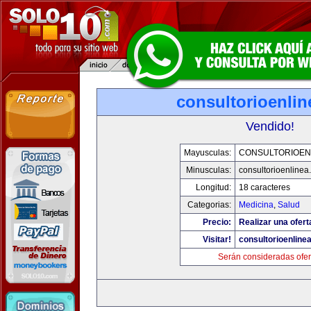
consultorioenli
Vendido!
Mayusculas:
CONSULTORIOEN
Minusculas:
consultorioenlinea
Longitud:
18 caracteres
Categorias:
Medicina
,
Salud
Precio:
Realizar una ofert
Visitar!
consultorioenline
Serán consideradas ofer