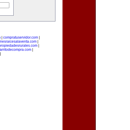
m
|
compratuservidor.com
|
enesraicesalaventa.com
|
propiedadesrurales.com
|
arritodecompra.com
|
|