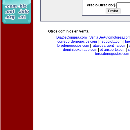
Precio Ofrecido $
Otros dominios en venta:
DiaDeCompra.com
|
VentaDeAutomotores.co
corredordenegocios.com
|
negociofx.com
|
bi
forodenegocios.com
|
rutasdeargentina.com
|
dominioexpirado.com
|
etransporte.com
|
c
forosdenegocios.com