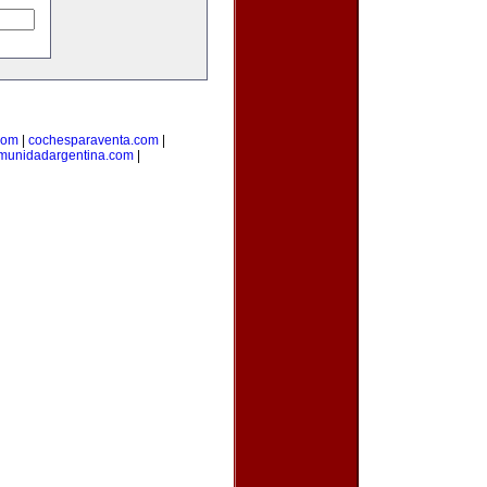
com
|
cochesparaventa.com
|
munidadargentina.com
|