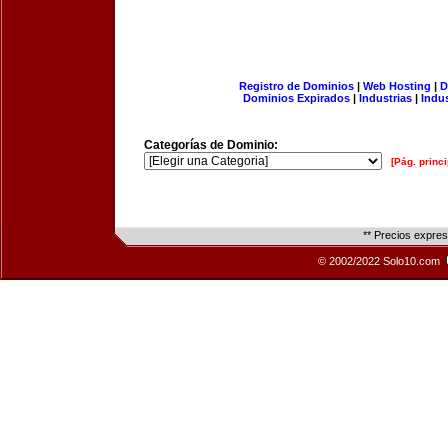
Registro de Dominios
|
Web Hosting
|
D
Dominios Expirados
|
Industrias
|
Indu
Categorías de Dominio:
[Pág. princi
** Precios expre
© 2002/2022 Solo10.com