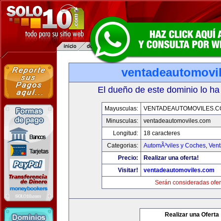
ventadeautomovi
El dueño de este dominio lo ha
Mayusculas:
VENTADEAUTOMOVILES.C
Minusculas:
ventadeautomoviles.com
Longitud:
18 caracteres
Categorias:
AutomÃ³viles y Coches
,
Vent
Precio:
Realizar una oferta!
Visitar!
ventadeautomoviles.com
Serán consideradas ofer
Realizar una Oferta