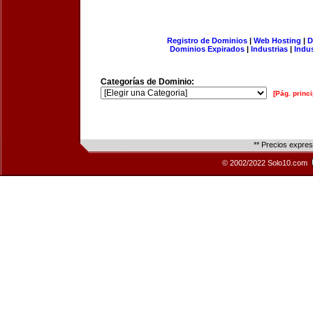
Registro de Dominios
|
Web Hosting
|
D
Dominios Expirados
|
Industrias
|
Indu
Categorías de Dominio:
[Pág. princi
** Precios expre
© 2002/2022 Solo10.com