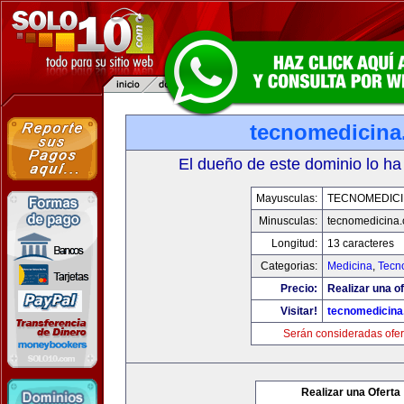
tecnomedicin
El dueño de este dominio lo ha
Mayusculas:
TECNOMEDICI
Minusculas:
tecnomedicina
Longitud:
13 caracteres
Categorias:
Medicina
,
Tecn
Precio:
Realizar una of
Visitar!
tecnomedicin
Serán consideradas ofer
Realizar una Oferta