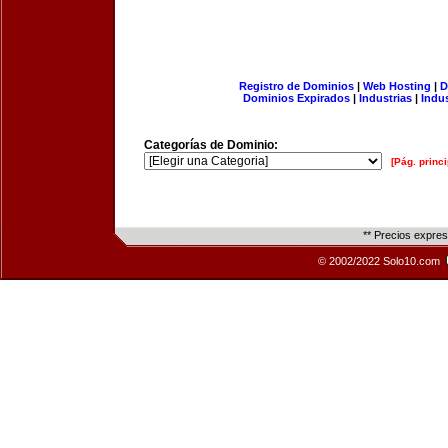
Registro de Dominios
|
Web Hosting
|
D
Dominios Expirados
|
Industrias
|
Indu
Categorías de Dominio:
[Pág. princi
** Precios expre
© 2002/2022 Solo10.com