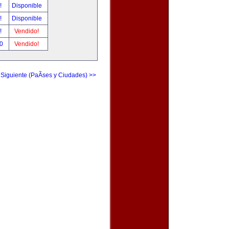
r!
Disponible
r!
Disponible
r!
Vendido!
00
Vendido!
 Siguiente (PaÃ­ses y Ciudades) >>