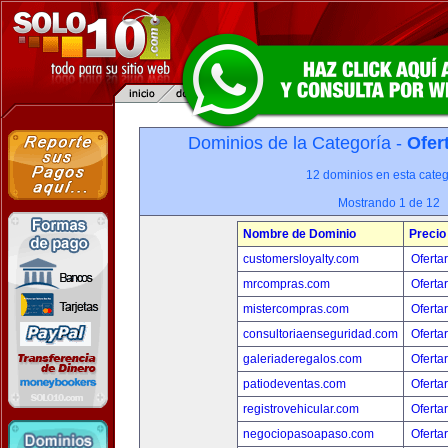
Dominios de la Categoría -
Ofer
12 dominios en esta categ
Mostrando 1 de 12
Nombre de Dominio
Precio
customersloyalty.com
Oferta
mrcompras.com
Oferta
mistercompras.com
Oferta
consultoriaenseguridad.com
Oferta
galeriaderegalos.com
Oferta
patiodeventas.com
Oferta
registrovehicular.com
Oferta
negociopasoapaso.com
Oferta