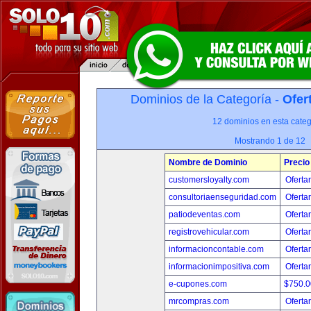
Dominios de la Categoría -
Ofer
12 dominios en esta categ
Mostrando 1 de 12
Nombre de Dominio
Precio
customersloyalty.com
Oferta
consultoriaenseguridad.com
Oferta
patiodeventas.com
Oferta
registrovehicular.com
Oferta
informacioncontable.com
Oferta
informacionimpositiva.com
Oferta
e-cupones.com
$750.
mrcompras.com
Oferta